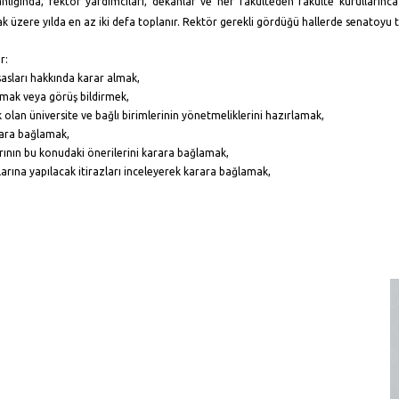
nlığında, rektör yardımcıları, dekanlar ve her fakülteden fakülte kurullarınca
 üzere yılda en az iki defa toplanır. Rektör gerekli gördüğü hallerde senatoyu to
r:
sasları hakkında karar almak,
lamak veya görüş bildirmek,
lan üniversite ve bağlı birimlerinin yönetmeliklerini hazırlamak,
arara bağlamak,
rının bu konudaki önerilerini karara bağlamak,
rlarına yapılacak itirazları inceleyerek karara bağlamak,