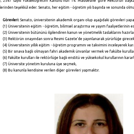
, 2547 sayılı Yükseköğretim Kanunu’nun 14. Maddesine göre Rektörün
başka
erinden teşekkül eder
.
Senato, her eğitim - öğretim yılı başında ve sonunda olmak
Görevleri:
Senato, üniversitenin akademik organı olup aşağıdaki görevleri yapa
(1) Üniversitenin eğitim - öğretim, bilimsel araştırma ve yayım faaliyetlerinin e
(2) Üniversitenin bütününü ilgilendiren kanun ve yönetmelik taslaklarını hazır
(3) Rektörün onayından sonra Resmi Gazete'de yayınlanarak yürürlüğe girecek o
(4) Üniversitenin yıllık eğitim - öğretim programını ve takvimini inceleyerek k
(5) Bir sınava bağlı olmayan fahri akademik ünvanlar vermek ve fakülte kurulla
(6) Fakülte kurulları ile rektörlüğe bağlı enstitü ve yüksekokul kurullarının kara
(7) Üniversite yönetim kuruluna üye seçmek,
(8) Bu kanunla kendisine verilen diğer görevleri yapmaktır.