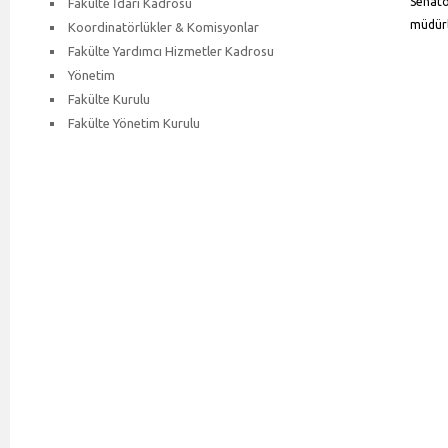
Senato
Fakülte İdari Kadrosu
müdürl
Koordinatörlükler & Komisyonlar
Fakülte Yardımcı Hizmetler Kadrosu
Yönetim
Fakülte Kurulu
Fakülte Yönetim Kurulu