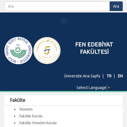
FEN EDEBİYAT
FAKÜLTESİ
Üniversite Ana Sayfa
TR
EN
Select Language
▼
Fakülte
Yönetim
Fakülte Kurulu
Fakülte Yönetim Kurulu